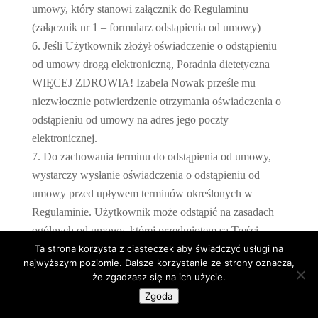
umowy, który stanowi załącznik do Regulaminu
(załącznik nr 1 – formularz odstąpienia od umowy)
Jeśli Użytkownik złożył oświadczenie o odstąpieniu
od umowy drogą elektroniczną, Poradnia dietetyczna
WIĘCEJ ZDROWIA! Izabela Nowak prześle mu
niezwłocznie potwierdzenie otrzymania oświadczenia o
odstąpieniu od umowy na adres jego poczty
elektronicznej.
Do zachowania terminu do odstąpienia od umowy,
wystarczy wysłanie oświadczenia o odstąpieniu od
umowy przed upływem terminów określonych w
Regulaminie. Użytkownik może odstąpić na zasadach
ogólnych od umowy, której przedmiotem są Treści
Cyfrowe bez Nośnika w cenie promocyjnej. W takim
Ta strona korzysta z ciasteczek aby świadczyć usługi na
najwyższym poziomie. Dalsze korzystanie ze strony oznacza,
przypadku Poradnia dietetyczna WIĘCEJ ZDROWIA!
że zgadzasz się na ich użycie.
Izabela Nowak zwróci Użytkownikowi wartość ceny
Zgoda
promocyjnej Treści Cyfrowych bez Nośnika.