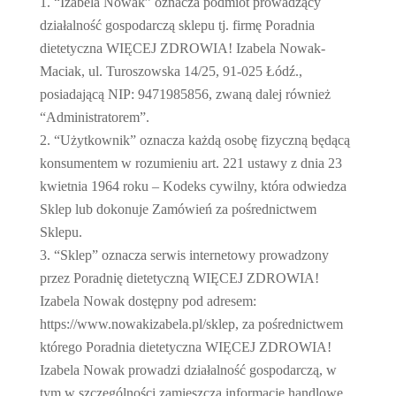
“Izabela Nowak” oznacza podmiot prowadzący
działalność gospodarczą sklepu tj. firmę Poradnia
dietetyczna WIĘCEJ ZDROWIA! Izabela Nowak-
Maciak, ul. Turoszowska 14/25, 91-025 Łódź.,
posiadającą NIP: 9471985856, zwaną dalej również
“Administratorem”.
“Użytkownik” oznacza każdą osobę fizyczną będącą
konsumentem w rozumieniu art. 221 ustawy z dnia 23
kwietnia 1964 roku – Kodeks cywilny, która odwiedza
Sklep lub dokonuje Zamówień za pośrednictwem
Sklepu.
“Sklep” oznacza serwis internetowy prowadzony
przez Poradnię dietetyczną WIĘCEJ ZDROWIA!
Izabela Nowak dostępny pod adresem:
https://www.nowakizabela.pl/sklep, za pośrednictwem
którego Poradnia dietetyczna WIĘCEJ ZDROWIA!
Izabela Nowak prowadzi działalność gospodarczą, w
tym w szczególności zamieszcza informacje handlowe